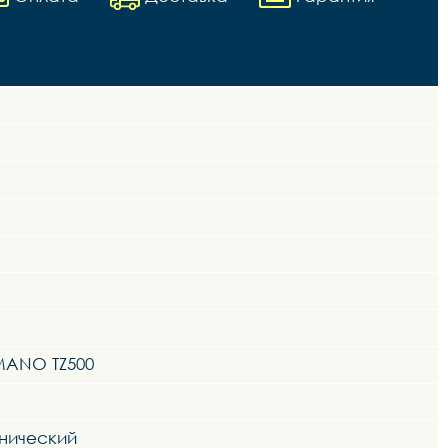
MANO TZ500
анический