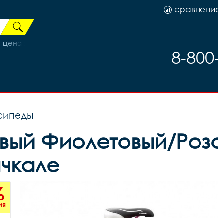
сравнени
цена за 1шт, код 41274
8-800
сипеды
товый Фиолетовый/Роз
ачкале
%
ия