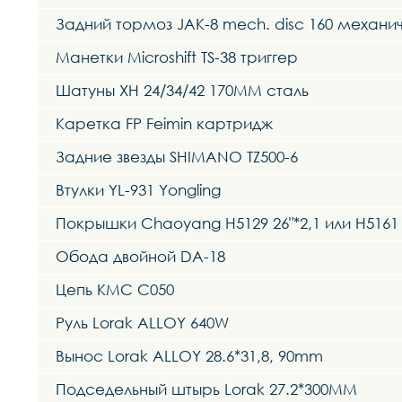
Задний тормоз JAK-8 mech. disc 160 механи
Манетки Microshift TS-38 триггер
Шатуны XH 24/34/42 170MM сталь
Каретка FP Feimin картридж
Задние звезды SHIMANO TZ500-6
Втулки YL-931 Yongling
Покрышки Chaoyang H5129 26"*2,1 или H5161 
Обода двойной DA-18
Цепь KMC C050
Руль Lorak ALLOY 640W
Вынос Lorak ALLOY 28.6*31,8, 90mm
Подседельный штырь Lorak 27.2*300MM