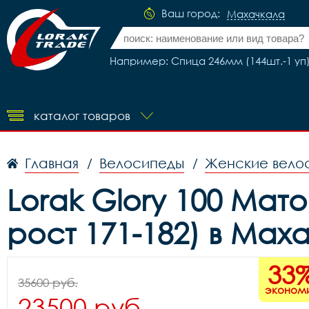
Ваш город:
Махачкала
Например: Спица 246мм (144шт.-1 уп) 
каталог товаров
Главная
Велосипеды
Женские вело
/
/
Lorak Glory 100 Ма
рост 171-182) в Мах
33
35600 руб.
эконом
23500 руб.