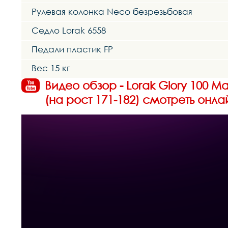
Рулевая колонка Neco безрезьбовая
Седло Lorak 6558
Педали пластик FP
Вес 15 кг
Видео обзор - Lorak Glory 100 
(на рост 171-182) смотреть онла