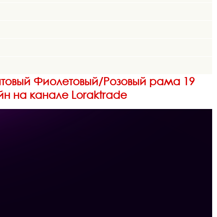
Матовый Фиолетовый/Розовый рама 19
йн на канале Loraktrade