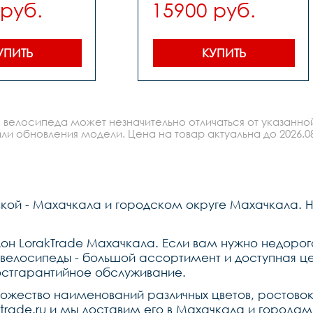
 руб.
15900 руб.
УПИТЬ
КУПИТЬ
 велосипеда может незначительно отличаться от указанно
ли обновления модели. Цена на товар актуальна до 2026.08
вкой - Махачкала и городском округе Махачкала. 
он LorakTrade Махачкала. Если вам нужно недорого
елосипеды - большой ассортимент и доступная цен
остгарантийное обслуживание.
ножество наименований различных цветов, ростово
trade.ru и мы доставим его в Махачкала и города