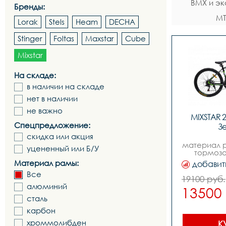
BMX и э
Бренды:
MT
Lorak
Stels
Heam
DECHA
Stinger
Foltas
Maxstar
Cube
Mixstar
На складе:
в наличии на складе
нет в наличии
не важно
MIXSTAR 2
Спецпредложение:
З
скидка или акция
материал р
уцененный или Б/У
тормозо
механичес
Материал рамы:
добавит
к
Все
26,размеры
19100 руб.
,з
алюминий
13500
переключ
tz,п
сталь
переключ
карбон
tz,манетки
триггер
хроммолибден
К