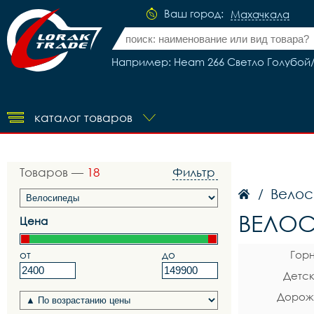
Ваш город:
Махачкала
Например: Heam 266 Светло Голубой
каталог товаров
Товаров —
18
Фильтр
Велос
/
ВЕЛОС
Цена
от
до
Гор
Детск
Дорож