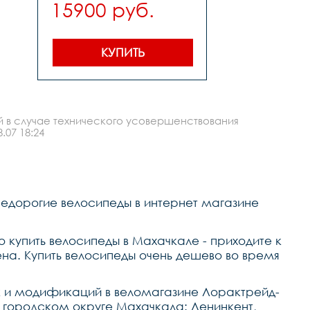
15900 руб.
,количество скоростей 
7,вилкаамортизационная 
,задний 
переключательshiming 
tz,передний 
КУПИТЬ
переключатель-,манеткиshiming 
ef-500 триггер, аналог st-
ef,шатуны системасталь 
,задние 
звезды7ск.,цепьz,кареткасталь 
картридж ,тормозаdisc 
й в случае технического усовершенствования
механика ротор 
160мм,покрышки29*2,35,втулкисталь 
.07 18:24
на 
промподшипниках,ободаalloy 
двойной 
высокий,рулеваяfp 
резьбовая,выноссталь,рульsteel 
широкий регулируется по 
Недорогие велосипеды в интернет магазине
высоте,грипсыblack,седлоblack,педалипластико
штырьsteel
 купить велосипеды в Махачкале - приходите к
а. Купить велосипеды очень дешево во время
к и модификаций в веломагазине Лорактрейд-
м городском округе Махачкала: Ленинкент,