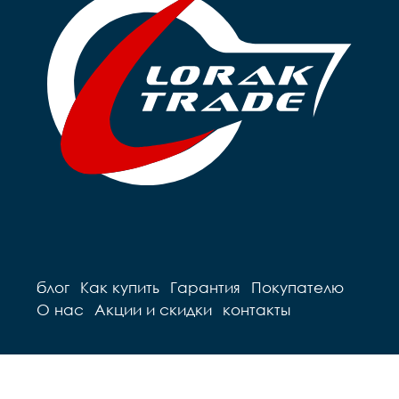
Обода		ALLOY 
одинарный

одинарный

Рулевая		резьбовая 1"

Рулевая		резьбовая 1"

Вынос		сталь

Вынос		сталь

Руль		steel

Руль		steel

Грипсы		black

Грипсы		black

Седло		black

Седло		black

Педали		пластиковые

Педали		пластиковые

Подседельный штырь	
Подседельный штырь		
steel

steel

Вес                  16
Вес   14,8 кг
блог
Как купить
Гарантия
Покупателю
О нас
Акции и скидки
контакты